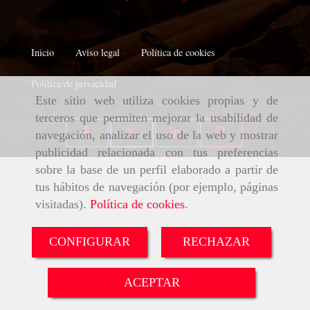
Inicio
Aviso legal
Política de cookies
Política de privacidad
Este sitio web utiliza cookies propias y de
terceros que permiten mejorar la usabilidad de
navegación, analizar el uso de la web y mostrar
publicidad relacionada con tus preferencias
sobre la base de un perfil elaborado a partir de
tus hábitos de navegación (por ejemplo, páginas
visitadas).
Política de cookies
.
CONFIGURAR
RECHAZAR
ACEPTAR