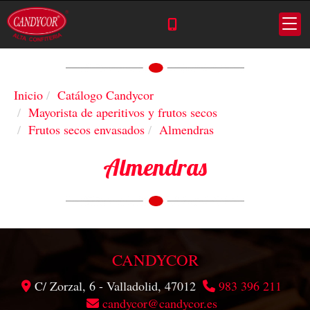
Inicio
Catálogo Candycor
Mayorista de aperitivos y frutos secos
Frutos secos envasados
Almendras
Almendras
CANDYCOR
C/ Zorzal, 6 -
Valladolid,
47012
983 396 211
candycor
candycor.es