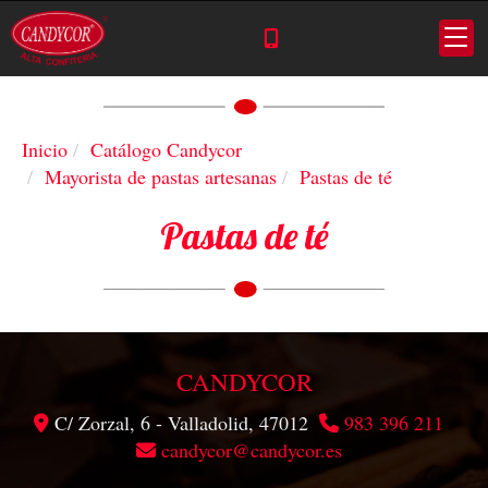
Inicio
Catálogo Candycor
Mayorista de pastas artesanas
Pastas de té
Pastas de té
CANDYCOR
C/ Zorzal, 6 -
Valladolid,
47012
983 396 211
candycor
candycor.es