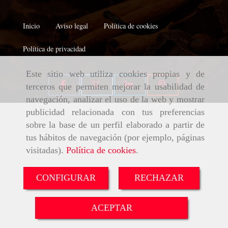
Inicio
Aviso legal
Política de cookies
Política de privacidad
Este sitio web utiliza cookies propias y de
terceros que permiten mejorar la usabilidad de
navegación, analizar el uso de la web y mostrar
publicidad relacionada con tus preferencias
sobre la base de un perfil elaborado a partir de
tus hábitos de navegación (por ejemplo, páginas
visitadas).
Política de cookies
.
CONFIGURAR
RECHAZAR
ACEPTAR