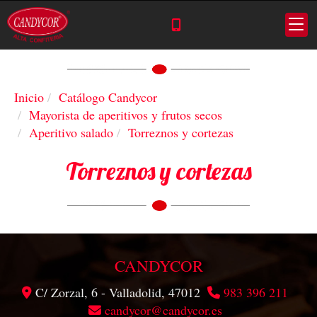
Inicio
Catálogo Candycor
Mayorista de aperitivos y frutos secos
Aperitivo salado
Torreznos y cortezas
Torreznos y cortezas
CANDYCOR
C/ Zorzal, 6 -
Valladolid,
47012
983 396 211
candycor
candycor.es