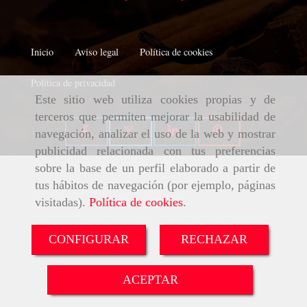
Inicio
Aviso legal
Política de cookies
Política de privacidad
Este sitio web utiliza cookies propias y de
terceros que permiten mejorar la usabilidad de
navegación, analizar el uso de la web y mostrar
publicidad relacionada con tus preferencias
sobre la base de un perfil elaborado a partir de
tus hábitos de navegación (por ejemplo, páginas
visitadas).
Política de cookies
.
CONFIGURAR
RECHAZAR
ACEPTAR